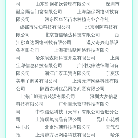
司
山东鲁创餐饮管理有限公司
深圳市
融音隔音门窗有限公司
上海柒保网络科技有
限公司
河东区华艺苗木种植专业合作社
成都市先知科技有限公司
北京羽阿科技有
限公司
北京首信畅达科技有限公司
浙
江秒直达网络科技有限公司
遵义奇兴电器设
备有限公司
上海蜜陆哒网络科技有限公
司
哈尔滨森阳科技开发有限公司
上海
宝邸信息科技有限公司
广州找律法律顾问有
限公司
浙江广泰工贸有限公司
宁夏沃
美电子商务有限公司
上海元沣网络科技有限
公司
陕西农科优品网络商贸有限公司
上海广旭建筑装潢有限公司
深圳大梦信息
科技有限公司
广州百米监职科技有限公
司
中铁信达科技（天津）有限公司合肥分公
司
上海璞氧食品有限公司
昆山市花桥
中心校
北京浩朝科技有限公司
天气预
报
上海越方扬网络科技有限公司
哈尔