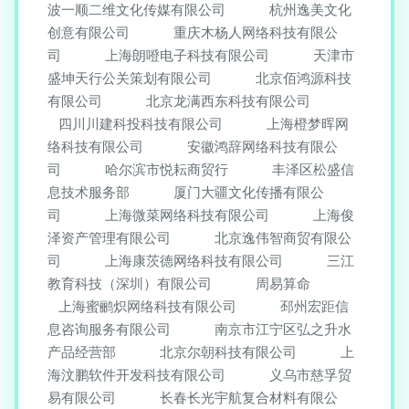
波一顺二维文化传媒有限公司
杭州逸美文化
创意有限公司
重庆木杨人网络科技有限公
司
上海朗噔电子科技有限公司
天津市
盛坤天行公关策划有限公司
北京佰鸿源科技
有限公司
北京龙满西东科技有限公司
四川川建科投科技有限公司
上海橙梦晖网
络科技有限公司
安徽鸿辞网络科技有限公
司
哈尔滨市悦耘商贸行
丰泽区松盛信
息技术服务部
厦门大疆文化传播有限公
司
上海微菜网络科技有限公司
上海俊
泽资产管理有限公司
北京逸伟智商贸有限公
司
上海康茨德网络科技有限公司
三江
教育科技（深圳）有限公司
周易算命
上海蜜鹂炽网络科技有限公司
邳州宏距信
息咨询服务有限公司
南京市江宁区弘之升水
产品经营部
北京尔朝科技有限公司
上
海汶鹏软件开发科技有限公司
义乌市慈孚贸
易有限公司
长春长光宇航复合材料有限公